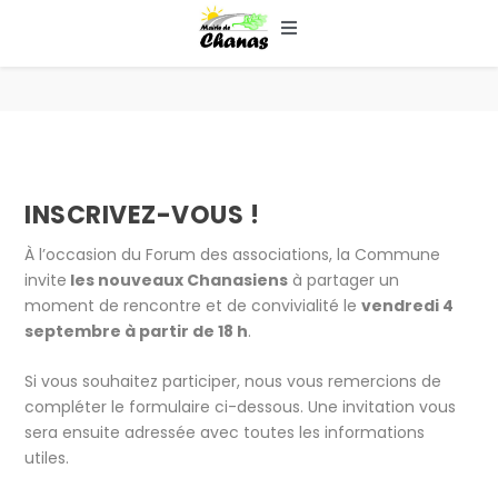
Logi
ACCUEIL
MAIRIE & SERVICES
ENFANCE & SOCIAL
INSCRIVEZ-VOUS !
VIE LOCALE & HISTORIQUE
À l’occasion du Forum des associations, la Commune
invite
les nouveaux Chanasiens
à partager un
ASSOCIATIONS & LOISIRS
moment de rencontre et de convivialité le
vendredi 4
septembre à partir de 18 h
.
NOUS CONTACTER
Si vous souhaitez participer, nous vous remercions de
compléter le formulaire ci-dessous. Une invitation vous
sera ensuite adressée avec toutes les informations
utiles.