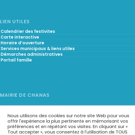
LIEN UTILES
Calendrier des festivites
Carte interactive
Horaire d’ouverture
Services municipaux & liens utiles
Démarches administratives
Portail famille
MAIRIE DE CHANAS
8pl France
Nous contacter
38150 Chanas
Nous utilisons des cookies sur notre site Web pour vous
0474843377
offrir l'expérience la plus pertinente en mémorisant vos
préférences et en répétant vos visites. En cliquant sur «
Tout accepter », vous consentez à l'utilisation de TOUS