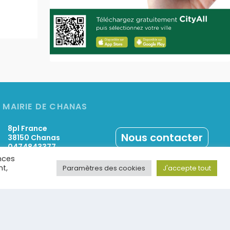
MAIRIE DE CHANAS
8pl France
Nous contacter
38150 Chanas
0474843377
nces
nt,
Paramètres des cookies
J'accepte tout