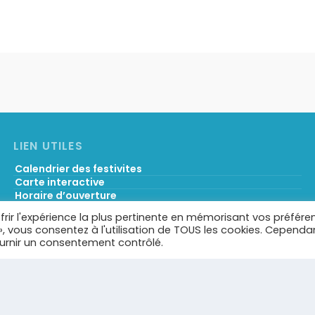
LIEN UTILES
Calendrier des festivites
Carte interactive
Horaire d’ouverture
Services municipaux & liens utiles
frir l'expérience la plus pertinente en mémorisant vos préfére
Démarches administratives
 », vous consentez à l'utilisation de TOUS les cookies. Cependa
Portail famille
ournir un consentement contrôlé.