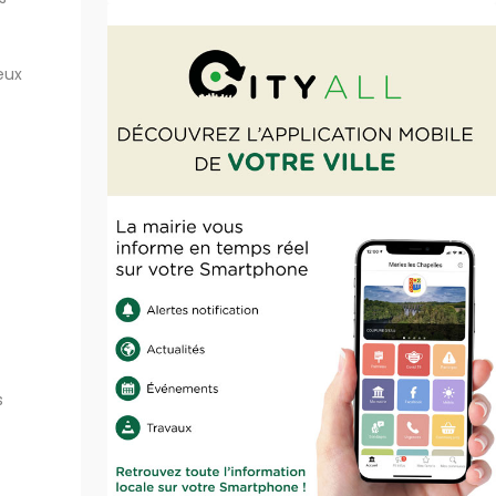
eux
s