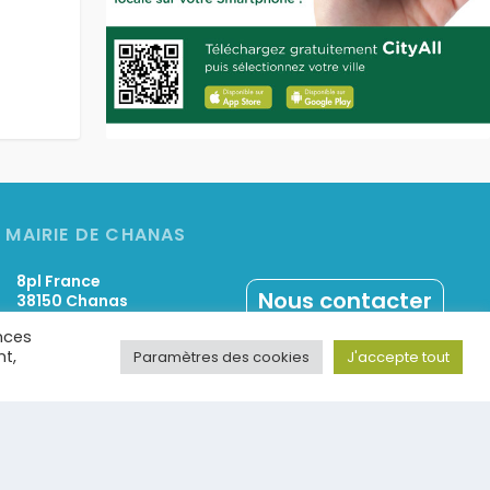
MAIRIE DE CHANAS
8pl France
Nous contacter
38150 Chanas
0474843377
nces
nt,
Paramètres des cookies
J'accepte tout