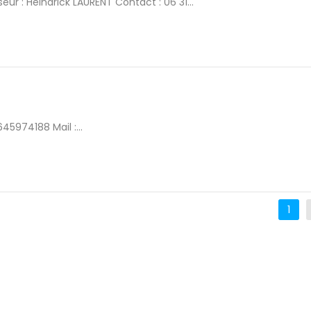
r : Heindrick LAURENT Contact : 06 31...
5974188 Mail :...
1