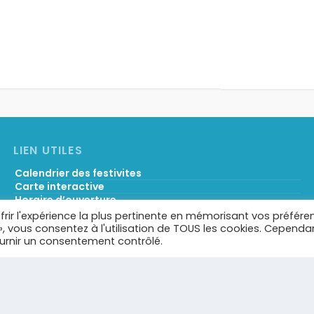
LIEN UTILES
Calendrier des festivites
Carte interactive
Horaire d’ouverture
Services municipaux & liens utiles
frir l'expérience la plus pertinente en mémorisant vos préfére
Démarches administratives
 », vous consentez à l'utilisation de TOUS les cookies. Cependa
Portail famille
ournir un consentement contrôlé.