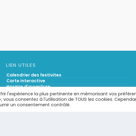
LIEN UTILES
Calendrier des festivites
Carte interactive
Horaire d’ouverture
Services municipaux & liens utiles
frir l'expérience la plus pertinente en mémorisant vos préfére
Démarches administratives
 », vous consentez à l'utilisation de TOUS les cookies. Cependa
Portail famille
ournir un consentement contrôlé.