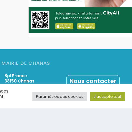
MAIRIE DE CHANAS
8pl France
Nous contacter
38150 Chanas
0474843377
nces
nt,
Paramètres des cookies
J'accepte tout