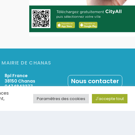
MAIRIE DE CHANAS
8pl France
Nous contacter
38150 Chanas
0474843377
nces
nt,
Paramètres des cookies
J'accepte tout