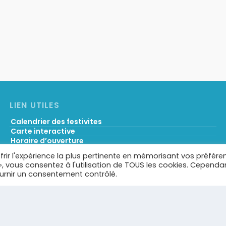
LIEN UTILES
Calendrier des festivites
Carte interactive
Horaire d’ouverture
Services municipaux & liens utiles
frir l'expérience la plus pertinente en mémorisant vos préfére
Démarches administratives
 », vous consentez à l'utilisation de TOUS les cookies. Cependa
Portail famille
ournir un consentement contrôlé.