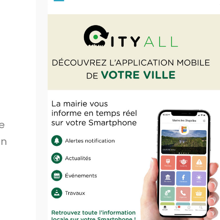
–
e
an