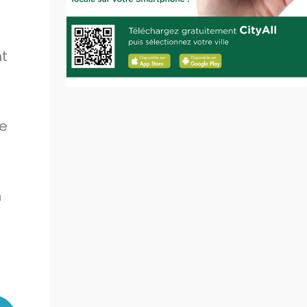
nt
de
n