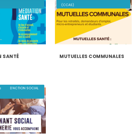
(CCAS)
N SANTÉ
MUTUELLES COMMUNALES
,
,
NAL D'ACTION SOCIAL
ial
s