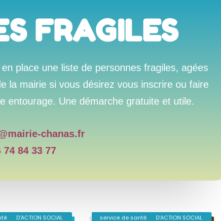
S FRAGILES
s en place une liste de personnes fragiles, agées
e la mairie
si vous désirez vous inscrire ou faire
re entourage. Une démarche gratuite et utile.
@mairie-chanas.fr
 74 84 33 77
NAL D'ACTION SOCIAL
nté
CENTRE COMMUNAL D'ACTION SOCIAL
Feuille de chêne
service de santé