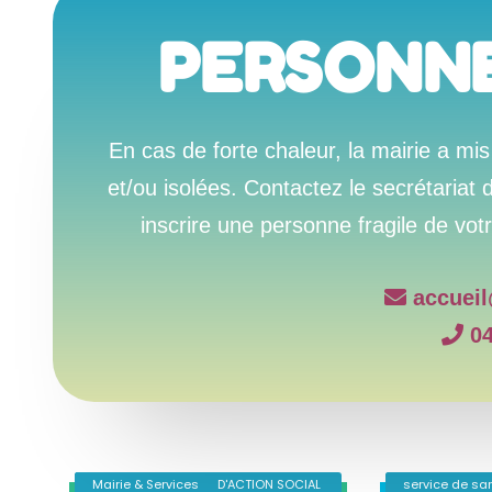
PERSONNE
En cas de forte chaleur, la mairie a mi
et/ou isolées.
Contactez le secrétariat d
inscrire une personne fragile de vot
accueil
04
Actualités
CENTRE COMMUNAL D'ACTION SOCIAL
Mairie & Services
CENTRE COMMU
service de sa