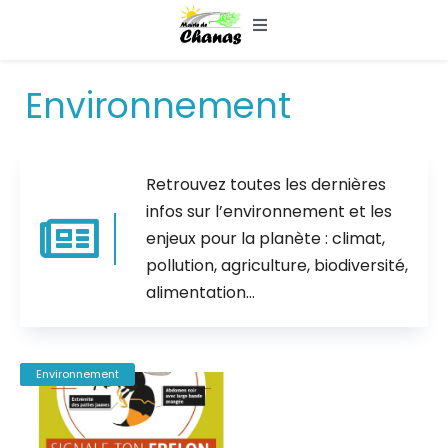
Logi
ACCUEIL
Environnement
MAIRIE & SERVICES
ENFANCE & SOCIAL
Retrouvez toutes les dernières
infos sur l’environnement et les
VIE LOCALE & HISTORIQUE

enjeux pour la planète : climat,
ASSOCIATIONS & LOISIRS
pollution, agriculture, biodiversité,
alimentation…
NOUS CONTACTER
Actualités
Environnement