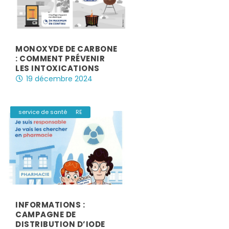
MONOXYDE DE CARBONE
: COMMENT PRÉVENIR
LES INTOXICATIONS
19 décembre 2024
|
,
Enfance & Social
Environnement
Mairie & Services
RESTAURANT SCOLAIRE
service de santé
INFORMATIONS :
CAMPAGNE DE
DISTRIBUTION D’IODE